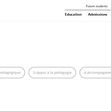
Future students
Education
Admissions
pédagogique
3-Appui à la pédagogie
4-Accompagneme