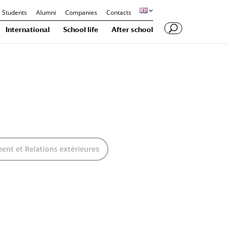
Students
Alumni
Companies
Contacts
International
School life
After school
nt et Relations extérieures