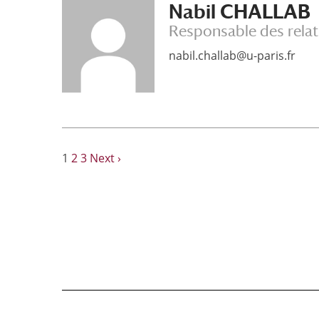
Nabil CHALLAB
Responsable des relat
nabil.challab@u-paris.fr
1
2
3
Next ›