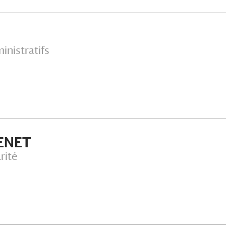
inistratifs
VENET
rité